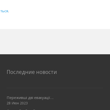
ться
.
Последние новости
Переживші дві евакуації….
28 Июн 2023