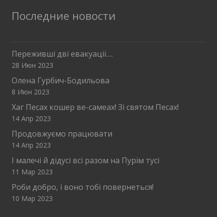
Последние новости
Переживші дві евакуації….
28 Июн 2023
Олена Гурбич-Бодильова
8 Июн 2023
Хаг Песах кошер ве-самеах! Зі святом Песах!
14 Апр 2023
Продовжуємо працювати
14 Апр 2023
І малечі й дідусі всі разом на Пурім тусі
11 Мар 2023
Роби добро, і воно тобі повернеться!
10 Мар 2023