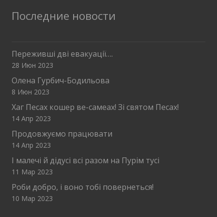
Последние новости
Переживші дві евакуації….
28 Июн 2023
Олена Гурбич-Бодильова
8 Июн 2023
Хаг Песах кошер ве-самеах! Зі святом Песах!
14 Апр 2023
Продовжуємо працювати
14 Апр 2023
І малечі й дідусі всі разом на Пурім тусі
11 Мар 2023
Роби добро, і воно тобі повернеться!
10 Мар 2023